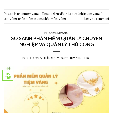
Posted in
phanmemvang
|
Tagged
đơn giản hóa quy tình in tem vàng
,
in
tem vàng
,
phần mềm in tem
,
phần mềm vàng
Leave a comment
PHANMEMVANG
SO SÁNH PHẦN MỀM QUẢN LÝ CHUYÊN
NGHIỆP VÀ QUẢN LÝ THỦ CÔNG
POSTED ON
5 THÁNG 8, 2024
BY
HUY MINH PRO
05
Th8