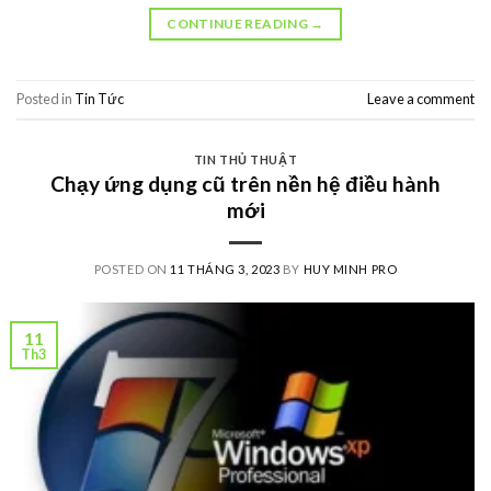
CONTINUE READING
→
Posted in
Tin Tức
Leave a comment
TIN THỦ THUẬT
Chạy ứng dụng cũ trên nền hệ điều hành
mới
POSTED ON
11 THÁNG 3, 2023
BY
HUY MINH PRO
11
Th3