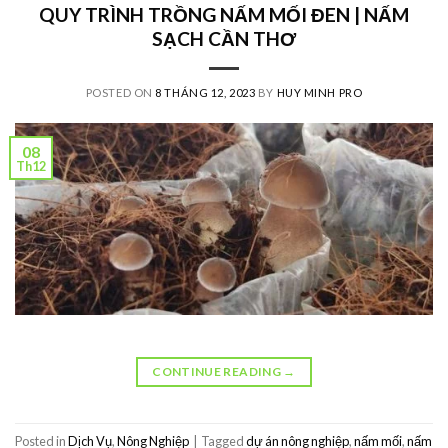
QUY TRÌNH TRỒNG NẤM MỐI ĐEN | NẤM
SẠCH CẦN THƠ
POSTED ON
8 THÁNG 12, 2023
BY
HUY MINH PRO
08
Th12
CONTINUE READING
→
Posted in
Dịch Vụ
,
Nông Nghiệp
|
Tagged
dự án nông nghiệp
,
nấm mối
,
nấm