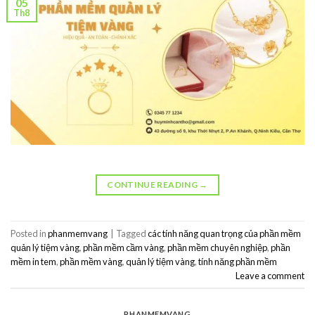
05
Th8
CONTINUE READING
→
Posted in
phanmemvang
|
Tagged
các tính năng quan trọng của phần mềm
quản lý tiệm vàng
,
phần mềm cầm vàng
,
phần mềm chuyên nghiệp
,
phần
mềm in tem
,
phần mềm vàng
,
quản lý tiệm vàng
,
tính năng phần mềm
Leave a comment
PHANMEMVANG