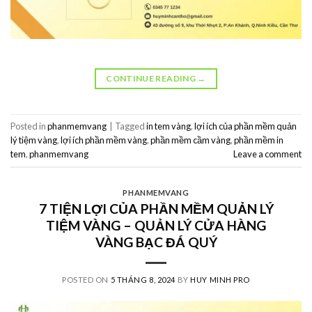
CONTINUE READING
→
Posted in
phanmemvang
|
Tagged
in tem vàng
,
lợi ích của phần mềm quản
lý tiệm vàng
,
lợi ích phần mềm vàng
,
phần mềm cầm vàng
,
phần mềm in
tem
,
phanmemvang
Leave a comment
PHANMEMVANG
7 TIỆN LỢI CỦA PHẦN MỀM QUẢN LÝ
TIỆM VÀNG – QUẢN LÝ CỬA HÀNG
VÀNG BẠC ĐÁ QUÝ
POSTED ON
5 THÁNG 8, 2024
BY
HUY MINH PRO