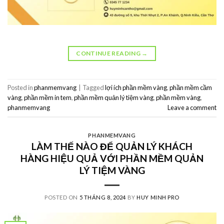
CONTINUE READING
→
Posted in
phanmemvang
|
Tagged
lợi ích phần mềm vàng
,
phần mềm cầm
vàng
,
phần mềm in tem
,
phần mềm quản lý tiệm vàng
,
phần mềm vàng
,
phanmemvang
Leave a comment
PHANMEMVANG
LÀM THẾ NÀO ĐỂ QUẢN LÝ KHÁCH
HÀNG HIỆU QUẢ VỚI PHẦN MỀM QUẢN
LÝ TIỆM VÀNG
POSTED ON
5 THÁNG 8, 2024
BY
HUY MINH PRO