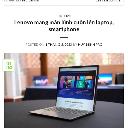
Posted in
Tin thủ thuật
Leave a comment
TIN TỨC
Lenovo mang màn hình cuộn lên laptop,
smartphone
POSTED ON
1 THÁNG 3, 2023
BY
HUY MINH PRO
01
Th3