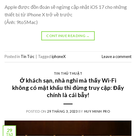
Apple được đồn đoán sẽ ngừng cập nhật iOS 17 cho những
thiết bị từ iPhone X trở về trước
(Ảnh: 9to5Mac)
CONTINUE READING
→
Posted in
Tin Tức
|
Tagged
iphoneX
Leave a comment
TIN THỦ THUẬT
Ở khách sạn, nhà nghỉ mà thấy Wi-Fi
không có mật khẩu thì đừng truy cập: Đấy
chính là cái bẫy!
POSTED ON
29 THÁNG 3, 2023
BY
HUY MINH PRO
29
Th3