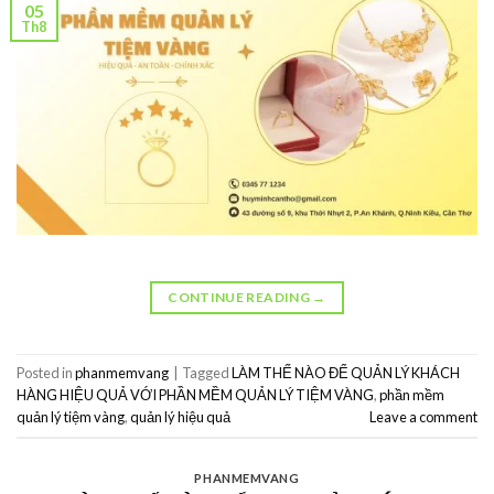
05
Th8
CONTINUE READING
→
Posted in
phanmemvang
|
Tagged
LÀM THẾ NÀO ĐỂ QUẢN LÝ KHÁCH
HÀNG HIỆU QUẢ VỚI PHẦN MỀM QUẢN LÝ TIỆM VÀNG
,
phần mềm
quản lý tiệm vàng
,
quản lý hiệu quả
Leave a comment
PHANMEMVANG