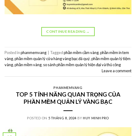
CONTINUE READING
→
Posted in
phanmemvang
|
Tagged
phần mềm cầm vàng
,
phần mềm in tem
vàng
,
phần mềm quản lý cửa hàng vàng bạc đá quý
,
phần mềm quản lý tiệm
vàng
,
phần mềm vàng
,
so sánh phần mềm quản lý hiện đại và thủ công
Leave a comment
PHANMEMVANG
TOP 5 TÍNH NĂNG QUAN TRỌNG CỦA
PHẦN MỀM QUẢN LÝ VÀNG BẠC
POSTED ON
5 THÁNG 8, 2024
BY
HUY MINH PRO