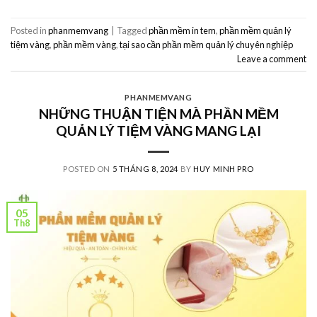
Posted in
phanmemvang
|
Tagged
phần mềm in tem
,
phần mềm quản lý
tiệm vàng
,
phần mềm vàng
,
tại sao cần phần mềm quản lý chuyên nghiệp
Leave a comment
PHANMEMVANG
NHỮNG THUẬN TIỆN MÀ PHẦN MỀM
QUẢN LÝ TIỆM VÀNG MANG LẠI
POSTED ON
5 THÁNG 8, 2024
BY
HUY MINH PRO
05
Th8