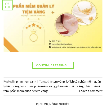
05
Th8
CONTINUE READING
→
Posted in
phanmemvang
|
Tagged
in tem vàng
,
lợi ích của phần mềm quản
lý tiệm vàng
,
lợi ích của phần mềm vàng
,
phần mềm cầm vàng
,
phần mềm in
tem
,
phần mềm quản lý tiệm vàng
Leave a comment
DỊCH VỤ
,
NÔNG NGHIỆP