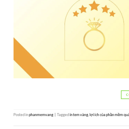
C
Posted in
phanmemvang
|
Tagged
in tem vàng
,
lợi ích của phần mềm quả