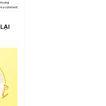
mvang
ve a comment
LẠI