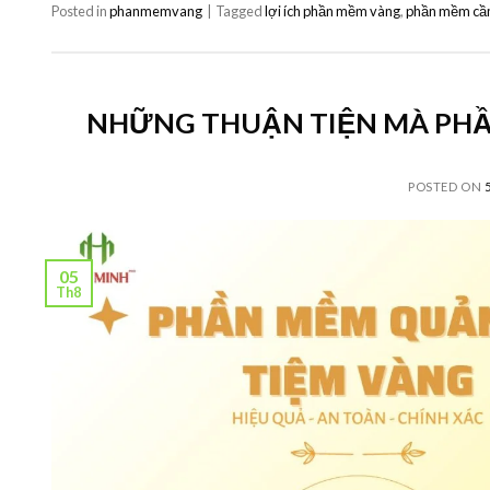
Posted in
phanmemvang
|
Tagged
lợi ích phần mềm vàng
,
phần mềm cầ
NHỮNG THUẬN TIỆN MÀ PHẦ
POSTED ON
05
Th8