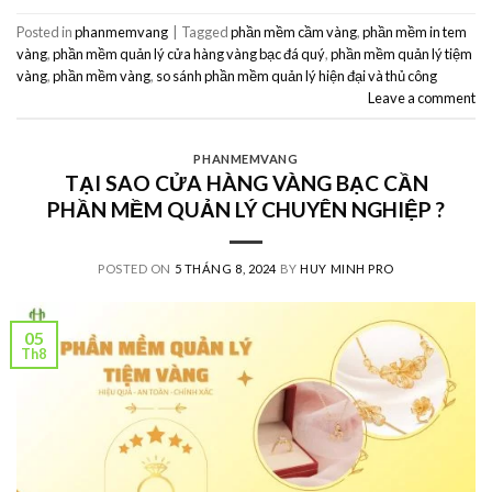
Posted in
phanmemvang
|
Tagged
phần mềm cầm vàng
,
phần mềm in tem
vàng
,
phần mềm quản lý cửa hàng vàng bạc đá quý
,
phần mềm quản lý tiệm
vàng
,
phần mềm vàng
,
so sánh phần mềm quản lý hiện đại và thủ công
Leave a comment
PHANMEMVANG
TẠI SAO CỬA HÀNG VÀNG BẠC CẦN
PHẦN MỀM QUẢN LÝ CHUYÊN NGHIỆP ?
POSTED ON
5 THÁNG 8, 2024
BY
HUY MINH PRO
05
Th8