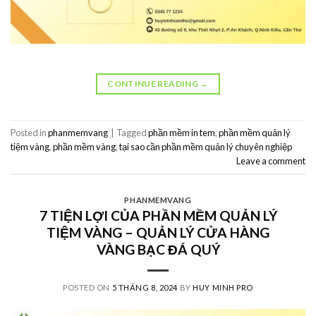
CONTINUE READING
→
Posted in
phanmemvang
|
Tagged
phần mềm in tem
,
phần mềm quản lý
tiệm vàng
,
phần mềm vàng
,
tại sao cần phần mềm quản lý chuyên nghiệp
Leave a comment
PHANMEMVANG
7 TIỆN LỢI CỦA PHẦN MỀM QUẢN LÝ
TIỆM VÀNG – QUẢN LÝ CỬA HÀNG
VÀNG BẠC ĐÁ QUÝ
POSTED ON
5 THÁNG 8, 2024
BY
HUY MINH PRO