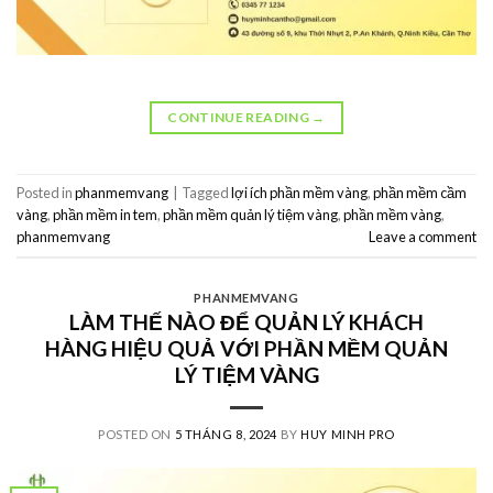
CONTINUE READING
→
Posted in
phanmemvang
|
Tagged
lợi ích phần mềm vàng
,
phần mềm cầm
vàng
,
phần mềm in tem
,
phần mềm quản lý tiệm vàng
,
phần mềm vàng
,
phanmemvang
Leave a comment
PHANMEMVANG
LÀM THẾ NÀO ĐỂ QUẢN LÝ KHÁCH
HÀNG HIỆU QUẢ VỚI PHẦN MỀM QUẢN
LÝ TIỆM VÀNG
POSTED ON
5 THÁNG 8, 2024
BY
HUY MINH PRO