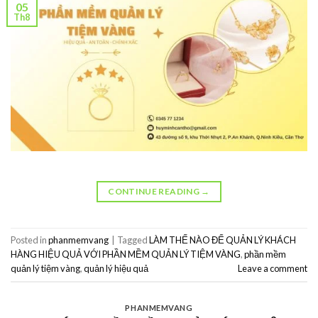
05
Th8
CONTINUE READING
→
Posted in
phanmemvang
|
Tagged
LÀM THẾ NÀO ĐỂ QUẢN LÝ KHÁCH
HÀNG HIỆU QUẢ VỚI PHẦN MỀM QUẢN LÝ TIỆM VÀNG
,
phần mềm
quản lý tiệm vàng
,
quản lý hiệu quả
Leave a comment
PHANMEMVANG