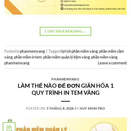
CONTINUE READING
→
Posted in
phanmemvang
|
Tagged
lợi ích phần mềm vàng
,
phần mềm cầm
vàng
,
phần mềm in tem
,
phần mềm quản lý tiệm vàng
,
phần mềm vàng
,
phanmemvang
Leave a comment
PHANMEMVANG
LÀM THẾ NÀO ĐỂ ĐƠN GIẢN HÓA 1
QUY TRÌNH IN TEM VÀNG
POSTED ON
5 THÁNG 8, 2024
BY
HUY MINH PRO
05
Th8