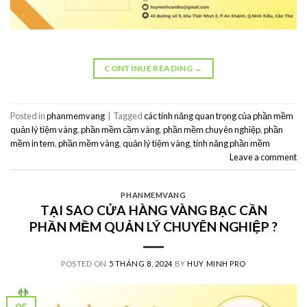
CONTINUE READING
→
Posted in
phanmemvang
|
Tagged
các tính năng quan trọng của phần mềm
quản lý tiệm vàng
,
phần mềm cầm vàng
,
phần mềm chuyên nghiệp
,
phần
mềm in tem
,
phần mềm vàng
,
quản lý tiệm vàng
,
tính năng phần mềm
Leave a comment
PHANMEMVANG
TẠI SAO CỬA HÀNG VÀNG BẠC CẦN
PHẦN MỀM QUẢN LÝ CHUYÊN NGHIỆP ?
POSTED ON
5 THÁNG 8, 2024
BY
HUY MINH PRO
05