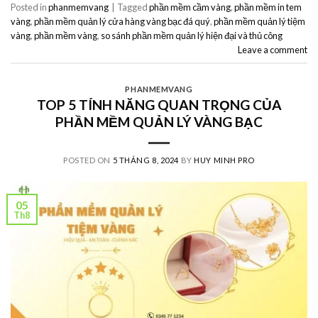
Posted in
phanmemvang
|
Tagged
phần mềm cầm vàng
,
phần mềm in tem
vàng
,
phần mềm quản lý cửa hàng vàng bạc đá quý
,
phần mềm quản lý tiệm
vàng
,
phần mềm vàng
,
so sánh phần mềm quản lý hiện đại và thủ công
Leave a comment
PHANMEMVANG
TOP 5 TÍNH NĂNG QUAN TRỌNG CỦA
PHẦN MỀM QUẢN LÝ VÀNG BẠC
POSTED ON
5 THÁNG 8, 2024
BY
HUY MINH PRO
05
Th8