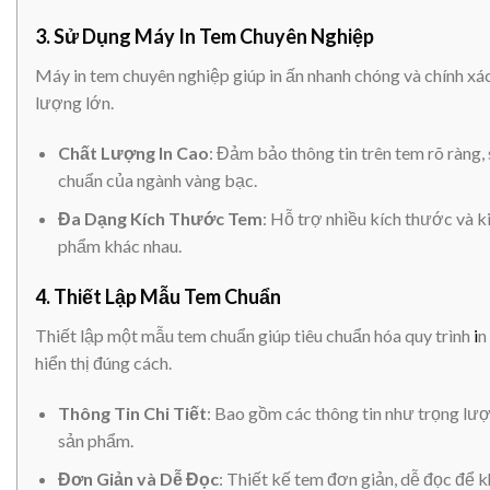
3.
Sử Dụng Máy In Tem Chuyên Nghiệp
Máy in tem chuyên nghiệp giúp in ấn nhanh chóng và chính xác,
lượng lớn.
Chất Lượng In Cao
: Đảm bảo thông tin trên tem rõ ràng,
chuẩn của ngành vàng bạc.
Đa Dạng Kích Thước Tem
: Hỗ trợ nhiều kích thước và k
phẩm khác nhau.
4.
Thiết Lập Mẫu Tem Chuẩn
Thiết lập một mẫu tem chuẩn giúp tiêu chuẩn hóa quy trình
i
n
hiển thị đúng cách.
Thông Tin Chi Tiết
: Bao gồm các thông tin như trọng lượn
sản phẩm.
Đơn Giản và Dễ Đọc
: Thiết kế tem đơn giản, dễ đọc để 