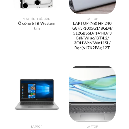
MÁY TÍNH ĐỂ BÀN
LAPTOP
Ổ cứng 6TB Western
LAPTOP (NB) HP 240
tím
G8 (i3-1005G1/ 8GD4/
512GBSSD/ 14″HD/ 3
Cell/ Wl ac/ BT4.2/
3C41Whr/ Win11SL/
Bạc(617K2PA); 12T
LAPTOP
LAPTOP