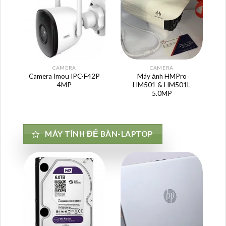
CAMERA
CAMERA
Camera Imou IPC-F42P
Máy ảnh HMPro
4MP
HM501 & HM501L
5.0MP
MÁY TÍNH ĐỂ BÀN-LAPTOP