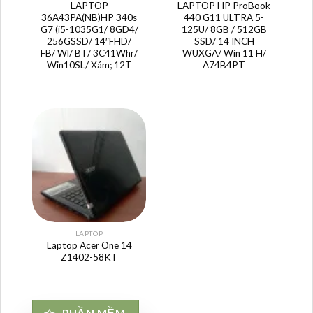
LAPTOP
LAPTOP HP ProBook
36A43PA(NB)HP 340s
440 G11 ULTRA 5-
G7 (i5-1035G1/ 8GD4/
125U/ 8GB / 512GB
256GSSD/ 14″FHD/
SSD/ 14 INCH
FB/ Wl/ BT/ 3C41Whr/
WUXGA/ Win 11 H/
Win10SL/ Xám; 12T
A74B4PT
LAPTOP
Laptop Acer One 14
Z1402-58KT