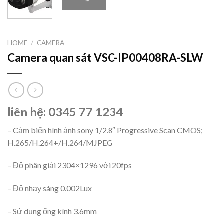
HOME
/
CAMERA
Camera quan sát VSC-IP00408RA-SLW
liên hệ: 0345 77 1234
– Cảm biến hình ảnh sony 1/2.8″ Progressive Scan CMOS;
H.265/H.264+/H.264/MJPEG
– Độ phân giải 2304×1296 với 20fps
– Độ nhạy sáng 0.002Lux
– Sử dụng ống kính 3.6mm