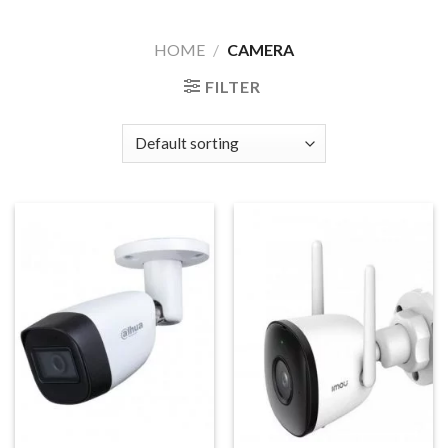
Skip
to
HOME
/
CAMERA
content
FILTER