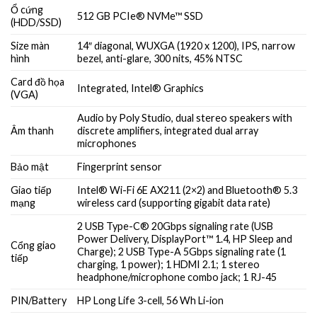
Ổ cứng
512 GB PCIe® NVMe™ SSD
(HDD/SSD)
Size màn
14″ diagonal, WUXGA (1920 x 1200), IPS, narrow
hình
bezel, anti-glare, 300 nits, 45% NTSC
Card đồ họa
Integrated, Intel® Graphics
(VGA)
Audio by Poly Studio, dual stereo speakers with
Âm thanh
discrete amplifiers, integrated dual array
microphones
Bảo mật
Fingerprint sensor
Giao tiếp
Intel® Wi-Fi 6E AX211 (2×2) and Bluetooth® 5.3
mạng
wireless card (supporting gigabit data rate)
2 USB Type-C® 20Gbps signaling rate (USB
Power Delivery, DisplayPort™ 1.4, HP Sleep and
Cổng giao
Charge); 2 USB Type-A 5Gbps signaling rate (1
tiếp
charging, 1 power); 1 HDMI 2.1; 1 stereo
headphone/microphone combo jack; 1 RJ-45
PIN/Battery
HP Long Life 3-cell, 56 Wh Li-ion