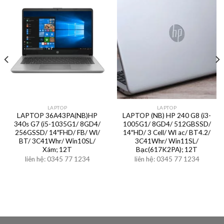
LAPTOP
LAPTOP
LAPTOP 36A43PA(NB)HP
LAPTOP (NB) HP 240 G8 (i3-
340s G7 (i5-1035G1/ 8GD4/
1005G1/ 8GD4/ 512GBSSD/
256GSSD/ 14″FHD/ FB/ Wl/
14″HD/ 3 Cell/ Wl ac/ BT4.2/
BT/ 3C41Whr/ Win10SL/
3C41Whr/ Win11SL/
Xám; 12T
Bạc(617K2PA); 12T
liên hệ: 0345 77 1234
liên hệ: 0345 77 1234