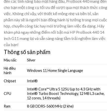
đến các tính năng bảo mật hàng đầu, ProBook 440 mang đến
cho bạn một công cụ tối ưu để vượt qua mọi thách thức công
việc. Không chỉ vậy, với thiết kế mỏng nhẹ và bền bỉ, sản
phẩm này sẽ là người bạn đồng hành lý tưởng trong mọi cuộc
họp, chuyến công tác hay môi trường làm việc đa dạng. Hãy
khám phá ngay những điểm nổi bật mà HP ProBook 440 14
inch G11 mang lại và sẵn sàng nâng tầm trải nghiệm làm việc
của bạn!
Thông số sản phẩm
Màu sắc
Silver
Hệ điều
Windows 11 Home Single Language
hành
Chipset
Intel®
Intel® Core™ Ultra 5 125U (up to 4.3 GHz with
CPU
Intel® Turbo Boost Technology, 12 MB L3 cache,
12 cores, 14 threads)
Ram
8 GB DDR5-5600 MHz (2 khe)