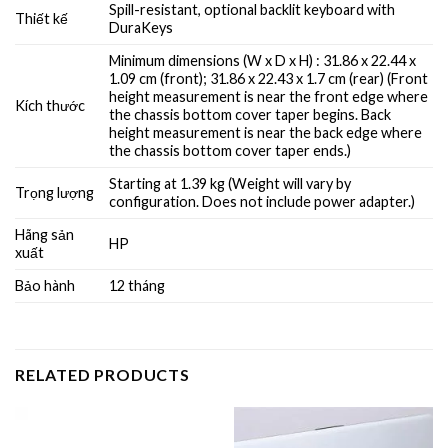
Spill-resistant, optional backlit keyboard with
Thiết kế
DuraKeys
Minimum dimensions (W x D x H) : 31.86 x 22.44 x
1.09 cm (front); 31.86 x 22.43 x 1.7 cm (rear) (Front
height measurement is near the front edge where
Kích thước
the chassis bottom cover taper begins. Back
height measurement is near the back edge where
the chassis bottom cover taper ends.)
Starting at 1.39 kg (Weight will vary by
Trọng lượng
configuration. Does not include power adapter.)
Hãng sản
HP
xuất
Bảo hành
12 tháng
RELATED PRODUCTS