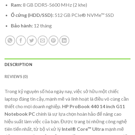
Ram:
8 GB DDR5-5600 MHz (2 khe)
Ổ cứng (HDD/SSD):
512 GB PCIe® NVMe™ SSD
Bảo hành:
12 tháng
DESCRIPTION
REVIEWS (0)
Trong kỷ nguyên số hóa ngày nay, việc sở hữu một chiếc
laptop đáng tin cậy, mạnh mẽ và linh hoạt là điều vô cùng cần
thiết cho mọi doanh nghiệp.
HP ProBook 440 14 inch G11
Notebook PC
chính là sự lựa chọn hoàn hảo để nâng cao
hiệu suất làm việc của bạn. Được trang bị những công nghệ
tiên tiến nhất, từ bộ vi xử lý
Intel® Core™ Ultra
mạnh mẽ