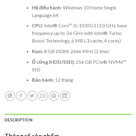
Hệ điều hành:
Windows 10 Home Single
Language 64
CPU:
Intel® Core™ i5-1035G1 (1.0 GHz base
frequency, up to 3.6 GHz with Intel® Turbo
Boost Technology, 6 MB L3 cache, 4 cores)
Ram:
8 GB DDR4-2666 MHz (2 khe)
Ổ cứng (HDD/SSD):
256 GB PCIe® NVMe™
SSD
Bảo hành:
12 tháng
DESCRIPTION
Thông số sản phẩm