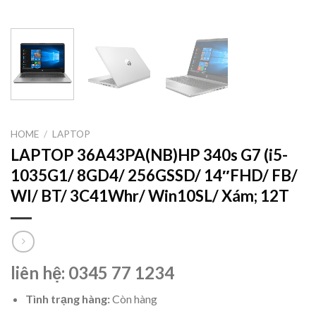
HOME
/
LAPTOP
LAPTOP 36A43PA(NB)HP 340s G7 (i5-
1035G1/ 8GD4/ 256GSSD/ 14″FHD/ FB/
Wl/ BT/ 3C41Whr/ Win10SL/ Xám; 12T
liên hệ: 0345 77 1234
Tình trạng hàng:
Còn hàng