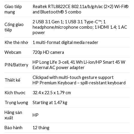
Giao tiếp
Realtek RTL8822CE 802.11a/b/g/n/ac (2×2) Wi-Fi®
mạng
and Bluetooth® 5 combo
2 USB 3.1 Gen 1; 1 USB 3.1 Type-C™; 1
Cổng giao
headphone/microphone combo; 1 HDMI 1.4; 1 AC
tiếp
power
Khe thẻ nhớ
1 multi-format digital media reader
Webcam
720p HD camera
HP Long Life 3-cell, 41 Wh Li-ion/HP Smart 45 W
PIN/Battery
External AC power adapter
Clickpad with multi-touch gesture support
Thiết kế
HP Premium Keyboard – spill-resistant keyboard
Kích thước
32.4 x 22.5 x 1.79 cm
Trọng lượng
Starting at 1.47 kg
Hãng sản
HP
xuất
Bảo hành
12 tháng