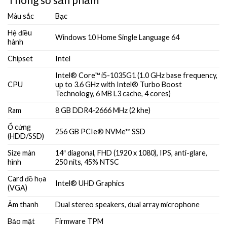
Màu sắc
Bạc
Hệ điều
Windows 10 Home Single Language 64
hành
Chipset
Intel
Intel® Core™ i5-1035G1 (1.0 GHz base frequency,
CPU
up to 3.6 GHz with Intel® Turbo Boost
Technology, 6 MB L3 cache, 4 cores)
Ram
8 GB DDR4-2666 MHz (2 khe)
Ổ cứng
256 GB PCIe® NVMe™ SSD
(HDD/SSD)
Size màn
14″ diagonal, FHD (1920 x 1080), IPS, anti-glare,
hình
250 nits, 45% NTSC
Card đồ họa
Intel® UHD Graphics
(VGA)
Âm thanh
Dual stereo speakers, dual array microphone
Bảo mật
Firmware TPM