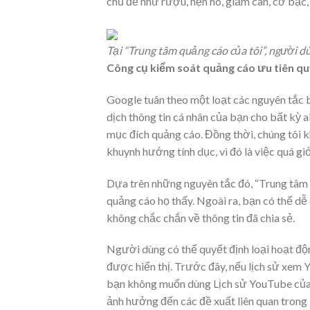
chủ đề như rượu, hẹn hò, giảm cân, cờ bạc,
Tại “Trung tâm quảng cáo của tôi”, người
Công cụ kiểm soát quảng cáo ưu tiên qu
Google tuân theo một loạt các nguyên tắc 
dịch thông tin cá nhân của bạn cho bất kỳ 
mục đích quảng cáo. Đồng thời, chúng tôi 
khuynh hướng tính dục, vì đó là việc quá giớ
Dựa trên những nguyên tắc đó, “Trung tâm 
quảng cáo họ thấy. Ngoài ra, bạn có thể dễ
không chắc chắn về thông tin đã chia sẻ.
Người dùng có thể quyết định loại hoạt độ
được hiển thị. Trước đây, nếu lịch sử xem
bạn không muốn dùng Lịch sử YouTube của m
ảnh hưởng đến các đề xuất liên quan trong