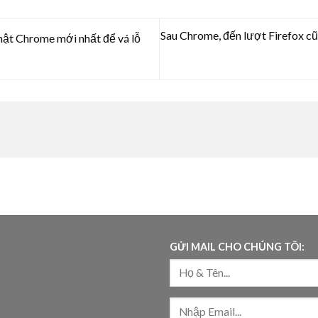
Sau Chrome, đến lượt Firefox c
ật Chrome mới nhất để vá lỗ
GỬI MAIL CHO CHÚNG TÔI: