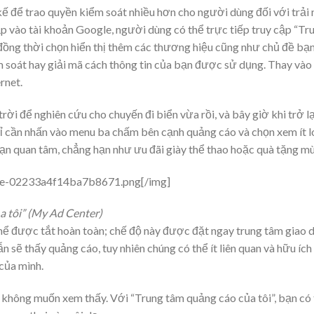
kế để trao quyền kiểm soát nhiều hơn cho người dùng đối với trải
 vào tài khoản Google, người dùng có thể trực tiếp truy cập “Tr
ồng thời chọn hiển thị thêm các thương hiệu cũng như chủ đề bạn
 soát hay giải mã cách thông tin của bạn được sử dụng. Thay vào 
rnet.
i để nghiên cứu cho chuyến đi biển vừa rồi, và bây giờ khi trở l
chỉ cần nhấn vào menu ba chấm bên cạnh quảng cáo và chọn xem ít 
n quan tâm, chẳng hạn như ưu đãi giày thể thao hoặc quà tặng mù
ve-02233a4f14ba7b8671.png[/img]
a tôi” (My Ad Center)
hể được tắt hoàn toàn; chế độ này được đặt ngay trung tâm giao d
ẫn sẽ thấy quảng cáo, tuy nhiên chúng có thể ít liên quan và hữu íc
của mình.
không muốn xem thấy. Với “Trung tâm quảng cáo của tôi”, bạn có 