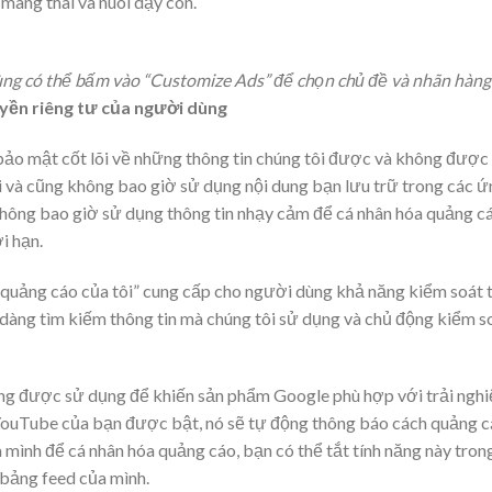
 mang thai và nuôi dạy con.
 dùng có thể bấm vào “Customize Ads” để chọn chủ đề và nhãn hàn
yền riêng tư của người dùng
bảo mật cốt lõi về những thông tin chúng tôi được và không được 
ai và cũng không bao giờ sử dụng nội dung bạn lưu trữ trong các 
không bao giờ sử dụng thông tin nhạy cảm để cá nhân hóa quảng cá
i hạn.
quảng cáo của tôi” cung cấp cho người dùng khả năng kiểm soát 
 dàng tìm kiếm thông tin mà chúng tôi sử dụng và chủ động kiểm s
ng được sử dụng để khiến sản phẩm Google phù hợp với trải nghi
 YouTube của bạn được bật, nó sẽ tự động thông báo cách quảng c
ình để cá nhân hóa quảng cáo, bạn có thể tắt tính năng này tron
 bảng feed của mình.