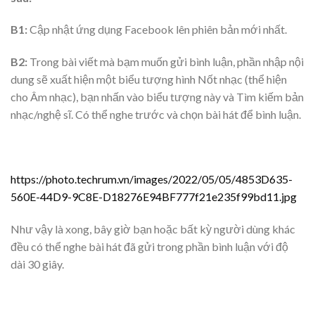
B1:
Cập nhật ứng dụng Facebook lên phiên bản mới nhất.
B2:
Trong bài viết mà bạm muốn gửi bình luận, phần nhập nội
dung sẽ xuất hiện một biểu tượng hình Nốt nhạc (thể hiện
cho Âm nhạc), bạn nhấn vào biểu tượng này và Tìm kiếm bản
nhạc/nghệ sĩ. Có thể nghe trước và chọn bài hát để bình luận.
https://photo.techrum.vn/images/2022/05/05/4853D635-
560E-44D9-9C8E-D18276E94BF777f21e235f99bd11.jpg
Như vậy là xong, bây giờ bạn hoặc bất kỳ người dùng khác
đều có thể nghe bài hát đã gửi trong phần bình luận với độ
dài 30 giây.