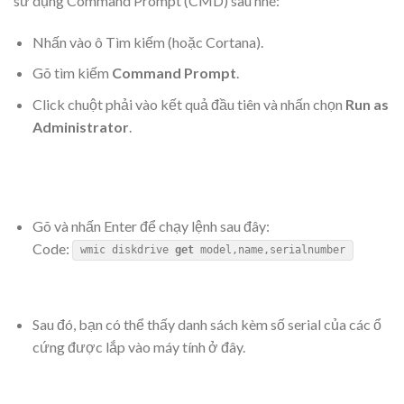
sử dụng Command Prompt (CMD) sau nhé:
Nhấn vào ô Tìm kiếm (hoặc Cortana).
Gõ tìm kiếm
Command Prompt
.
Click chuột phải vào kết quả đầu tiên và nhấn chọn
Run as
Administrator
.
Gõ và nhấn Enter để chạy lệnh sau đây:
Code:
wmic diskdrive
get
model,name,serialnumber
Sau đó, bạn có thể thấy danh sách kèm số serial của các ổ
cứng được lắp vào máy tính ở đây.