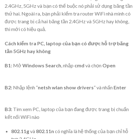
2.4GHz, 5GHz và bạn có thể buộc nó phải sử dụng băng tần
thứ hai. Ngoài ra, bạn phải kiểm tra router WiFi nhà mình có
được trang bị cả hai băng tần 2.4GHz và 5GHz hay không,
thì mới có hiệu quả.
Cách kiểm tra PC, laptop của bạn có được hỗ trợ băng
tần 5GHz hay không
B1:
Mở
Windows Search
, nhập
cmd
và chọn
Open
B2:
Nhập lệnh “
netsh wlan show drivers
” và nhấn
Enter
B3:
Tìm xem PC, laptop của bạn đang được trang bị chuẩn
kết nối WiFi nào
802.11g
và
802.11n
có nghĩa là hệ thống của bạn chỉ hỗ
trợ 2.4GHz