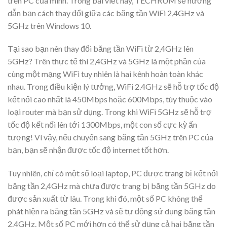
trên PC của mình. Trong bài viết này, TECHRUM sẽ hướng
dẫn bạn cách thay đổi giữa các băng tần WiFi 2,4GHz và
5GHz trên Windows 10.
Tại sao bạn nên thay đổi băng tần WiFi từ 2,4GHz lên
5GHz? Trên thực tế thì 2,4GHz và 5GHz là một phần của
cùng một mạng WiFi tuy nhiên là hai kênh hoàn toàn khác
nhau. Trong điều kiện lý tưởng, WiFi 2.4GHz sẽ hỗ trợ tốc độ
kết nối cao nhất là 450Mbps hoặc 600Mbps, tùy thuộc vào
loại router mà bạn sử dụng. Trong khi WiFi 5GHz sẽ hỗ trợ
tốc độ kết nối lên tới 1300Mbps, một con số cực kỳ ấn
tượng! Vì vậy, nếu chuyển sang băng tần 5GHz trên PC của
bạn, bạn sẽ nhận được tốc độ internet tốt hơn.
Tuy nhiên, chỉ có một số loại laptop, PC được trang bị kết nối
băng tần 2,4GHz mà chưa được trang bị băng tần 5GHz do
được sản xuất từ lâu. Trong khi đó, một số PC không thể
phát hiện ra băng tần 5GHz và sẽ tự động sử dụng băng tần
2.4GHz. Một số PC mới hơn có thể sử dụng cả hai băng tần