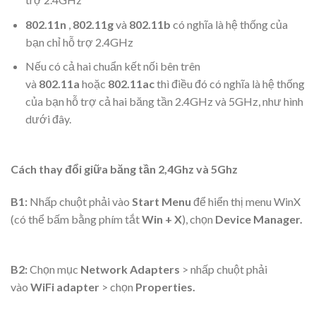
802.11n
,
802.11g
và
802.11b
có nghĩa là hệ thống của
bạn chỉ hỗ trợ 2.4GHz
Nếu có cả hai chuẩn kết nối bên trên
và
802.11a
hoặc
802.11ac
thì điều đó có nghĩa là hệ thống
của bạn hỗ trợ cả hai băng tần 2.4GHz và 5GHz, như hình
dưới đây.
Cách thay đổi giữa băng tần 2,4Ghz và 5Ghz
B1:
Nhấp chuột phải vào
Start Menu
để hiển thị menu WinX
(có thể bấm bằng phím tắt
Win + X
), chọn
Device Manager.
B2:
Chọn mục
Network Adapters
> nhấp chuột phải
vào
WiFi adapter
> chọn
Properties.