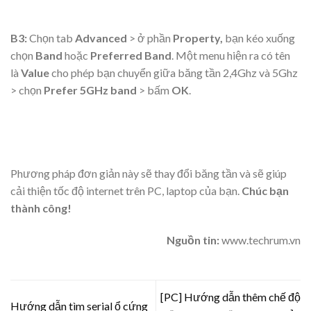
B3:
Chọn tab
Advanced
> ở phần
Property,
bạn kéo xuống
chọn
Band
hoặc
Preferred Band
. Một menu hiện ra có tên
là
Value
cho phép bạn chuyển giữa băng tần 2,4Ghz và 5Ghz
> chọn
Prefer 5GHz band
> bấm
OK
.
Phương pháp đơn giản này sẽ thay đổi băng tần và sẽ giúp
cải thiện tốc độ internet trên PC, laptop của bạn.
Chúc bạn
thành công!
Nguồn tin:
www.techrum.vn
[PC] Hướng dẫn thêm chế độ
Hướng dẫn tìm serial ổ cứng