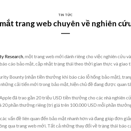
TIN TỨC
 mắt trang web chuyên về nghiên cứ
ty Research
, một trang web mới dành riêng cho việc nghiên cứu và
áo cáo bảo mật, cập nhật trạng thái theo thời gian thực và giao t
urity Bounty (nhận tiền thưởng khi báo cáo lỗ hổng bảo mật), tr
 những cải tiến mới trong bảo mật, hiện chủ đề đang được quan t
 Apple đã trao gần 20 triệu USD tiền thưởng cho các nhà nghiên c
 20 phần thưởng riêng (trị giá trên 100.000 USD mỗi phần thưởng)
 các vấn đề liên quan đến bảo mật nhanh hơn và đang giúp đơn giả
hông qua trang web mới. Tất cả những thay đổi về trạng thái báo c