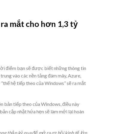
ra mắt cho hơn 1,3 tỷ
thời điểm bạn sẽ được biết những thông tin
 trung vào các nền tảng đám mây, Azure,
g “thế hệ tiếp theo của Windows” sẽ ra mắt
iên bản tiếp theo của Windows, điều này
 bản cập nhật hứa hẹn sẽ làm mới lại hoàn
ng thập kỷ qua để mở ra cơ hội kinh tế lớn