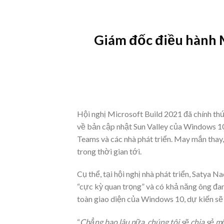
Skip
to
content
Giám đốc điều hành M
Hội nghị Microsoft Build 2021 đã chính thứ
về bản cập nhật Sun Valley của Windows 10 
Teams và các nhà phát triển. May mắn thay,
trong thời gian tới.
Cụ thể, tại hội nghị nhà phát triển, Satya
“cực kỳ quan trọng” và có khả năng ông đan
toàn giao diện của Windows 10, dự kiến sẽ
“
Chẳng bao lâu nữa, chúng tôi sẽ chia sẻ 