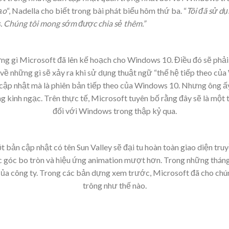
ạo
“, Nadella cho biết trong bài phát biểu hôm thứ ba. “
Tôi đã sử dụ
. Chúng tôi mong sớm được chia sẻ thêm.”
ng gì Microsoft đã lên kế hoạch cho Windows 10. Điều đó sẽ phải c
 về những gì sẽ xảy ra khi sử dụng thuật ngữ “thế hệ tiếp theo củ
n cập nhật mà là phiên bản tiếp theo của Windows 10. Nhưng ông ấy
 kinh ngạc. Trên thực tế, Microsoft tuyên bố rằng đây sẽ là một
đối với Windows trong thập kỷ qua.
t bản cập nhật có tên Sun Valley sẽ đại tu hoàn toàn giao diện tr
ác góc bo tròn và hiệu ứng animation mượt hơn. Trong những thán
của công ty. Trong các bản dựng xem trước, Microsoft đã cho chún
trông như thế nào.