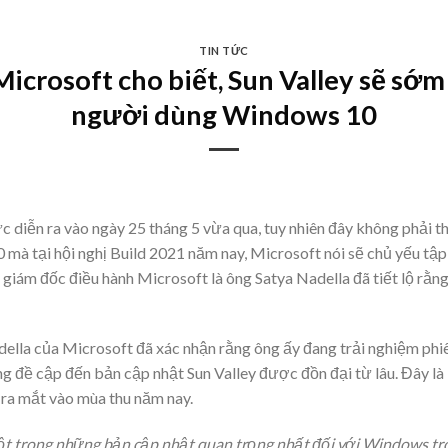
TIN TỨC
icrosoft cho biết, Sun Valley sẽ sớm 
người dùng Windows 10
c diễn ra vào ngày 25 tháng 5 vừa qua, tuy nhiên đây không phải 
mà tại hội nghị Build 2021 năm nay, Microsoft nói sẽ chủ yếu tập
 giám đốc điều hành Microsoft là ông Satya Nadella đã tiết lộ rằn
 Nadella của Microsoft đã xác nhận rằng ông ấy đang trải nghiệm ph
g đề cập đến bản cập nhật Sun Valley được đồn đại từ lâu. Đây là
 ra mắt vào mùa thu năm nay.
một trong những bản cập nhật quan trọng nhất đối với Windows tro