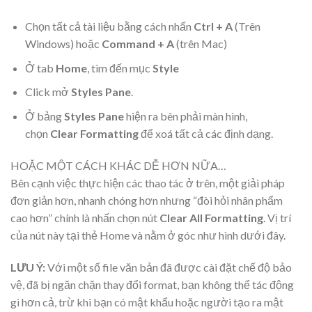
Chọn tất cả tài liệu bằng cách nhấn
Ctrl + A
(Trên
Windows) hoặc
Command + A
(trên Mac)
Ở tab
Home
, tìm đến mục
Style
Click mở
Styles Pane
.
Ở bảng
Styles Pane
hiện ra bên phải màn hình,
chọn
Clear Formatting
để xoá tất cả các định dạng.
HOẶC MỘT CÁCH KHÁC DỄ HƠN NỮA…​
Bên cạnh việc thực hiện các thao tác ở trên, một giải pháp
đơn giản hơn, nhanh chóng hơn nhưng “đòi hỏi nhân phẩm
cao hơn” chính là nhấn chọn nút
Clear All Formatting
. Vị trí
của nút này tại thẻ Home và nằm ở góc như hình dưới đây.
LƯU Ý:
Với một số file văn bản đã được cài đặt chế độ bảo
vệ, đã bị ngăn chặn thay đổi format, bạn không thể tác động
gì hơn cả, trừ khi bạn có mật khẩu hoặc người tạo ra mật