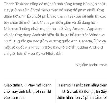
Thanh Taskbar cũng có một số tính năng trong bản cập nhật.
Bây giờ nó sẽ hiển thị menu mục bổ sung để ghim nhiều ứng
dụng hơn. Nhấp chuột phải vào thanh Taskbar sẽ hiển thị các
tùy chọn để mở Task Manager đơn giản và dễ dàng hơn.
Microsoft cũng nhấn mạnh thực tế rằng Amazon Appstore
và các ứng dụng Android hiện đã được hỗ trợ trên Windows
11 ở 31 quốc gia bao gồm Vương quốc Anh, Canada, Đức và
một số quốc gia khác. Trước đây, hỗ trợ ứng dụng Android
chỉ giới hạn ở Hoa Kỳ và Nhật Bản.
Nguồn: techrum.vn
Giao diện CH Play mới dành
Firefox ra mắt tính năng xem
cho máy tính bảng sẽ ra mắt
lại 25 tab đã đóng gần đây,
vào năm sau
thêm hình nền và phím tắt mới