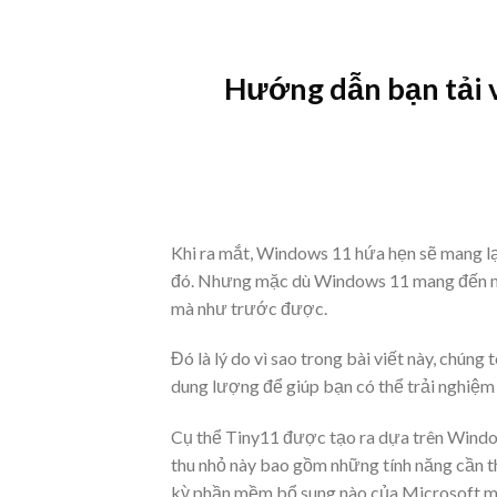
Skip
to
content
Hướng dẫn bạn tải v
Khi ra mắt, Windows 11 hứa hẹn sẽ mang lạ
đó. Nhưng mặc dù Windows 11 mang đến nhữ
mà như trước được.
Đó là lý do vì sao trong bài viết này, chú
dung lượng để giúp bạn có thể trải nghiệm
Cụ thể Tiny11 được tạo ra dựa trên Windo
thu nhỏ này bao gồm những tính năng cần th
kỳ phần mềm bổ sung nào của Microsoft mà 