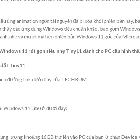
hiệu ứng animation ngốn tài nguyên đã bị xóa khỏi phiên bản này
m thấy các ứng dụng Windows tiêu chuẩn khác , bao gồm Windows 
nhanh, nhẹ và mượt mà hơn phiên bản Windows 11 gốc của Microso
 Windows 11 rút gọn siêu nhẹ Tiny11 dành cho PC cấu hình th
 đặt Tiny11
1 theo đường link dưới đây của TECHRUM
i Windows 11 Lite) ở dưới đây:
ung lượng khoảng 16GB trở lên vào PC của bạn, ở phần
Device
>