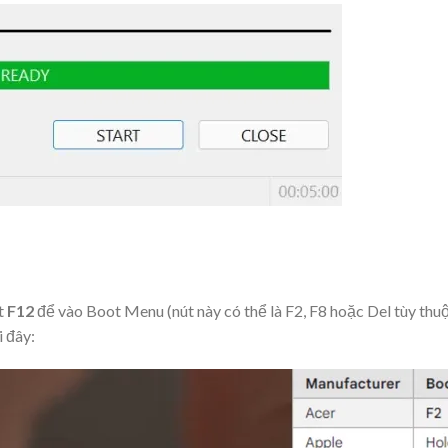
t
F12
để vào Boot Menu (nút này có thể là F2, F8 hoặc Del tùy th
 đây: