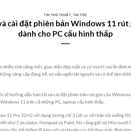
TIN THỦ THUẬT
,
TIN TỨC
à cài đặt phiên bản Windows 11 rút
dành cho PC cấu hình thấp
i nhiều tính năng mới, giao diện đẹp mắt và sự mượt mà ổn định 
ng nâng cấp đáng kể, nó vẫn ngốn tài nguyên và có thể làm nh
ng tôi sẽ hướng dẫn bạn tải và cài đặt phiên bản rút gọn của Windo
 Windows 11 trên cả những PC, laptop cấu hình thấp.
ws 11 Pro 22H2 với dung lượng chỉ 3 GB so với bản tải xuống ISO
iết như Calculator, Notepad và Paint. Nó cũng giữ lại Microsoft S
họ cần. Hệ thống đi kèm với tài khoản cục bộ theo mặc định như