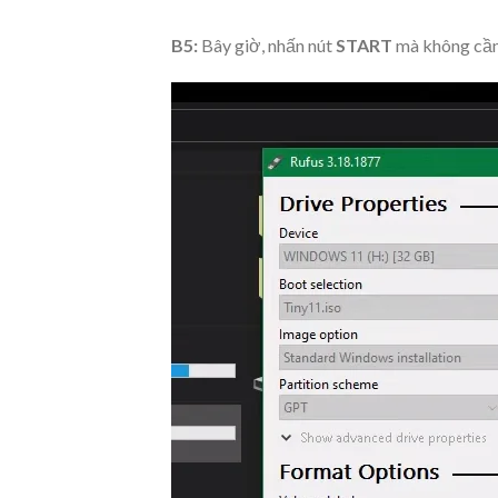
B5:
Bây giờ, nhấn nút
START
mà không cần 