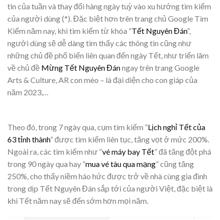
tin của tuần và thay đổi hàng ngày tuỳ vào xu hướng tìm kiếm
của người dùng (*). Đặc biệt hơn trên trang chủ Google Tìm
Kiếm năm nay, khi tìm kiếm từ khóa “
Tết Nguyên Đán
“,
người dùng sẽ dễ dàng tìm thấy các thông tin cũng như
những chủ đề phổ biến liên quan đến ngày Tết, như triển lãm
về chủ đề
Mừng Tết Nguyên Đán
ngay trên trang Google
Arts & Culture, AR con mèo – là đại diện cho con giáp của
năm 2023,…
​Theo đó, trong 7 ngày qua, cụm tìm kiếm “
Lịch nghỉ Tết của
63 tỉnh thành
” được tìm kiếm liên tục, tăng vọt ở mức 200%.
Ngoài ra, các tìm kiếm như “
vé máy bay Tết
” đã tăng đột phá
trong 90 ngày qua hay “
mua vé tàu qua mạng
” cũng tăng
250%, cho thấy niềm háo hức được trở về nhà cùng gia đình
trong dịp Tết Nguyên Đán sắp tới của người Việt, đặc biệt là
khi Tết năm nay sẽ đến sớm hơn mọi năm.