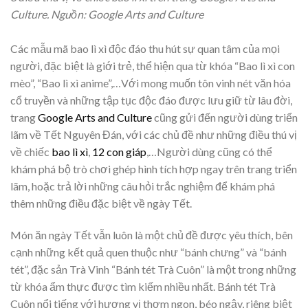
Culture. Nguồn: Google Arts and Culture
​Các mẫu mã bao lì xì độc đáo thu hút sự quan tâm của mọi
người, đặc biệt là giới trẻ, thể hiện qua từ khóa “Bao lì xì con
mèo”, “Bao lì xì anime”,…Với mong muốn tôn vinh nét văn hóa
cổ truyền và những tập tục độc đáo được lưu giữ từ lâu đời,
trang
Google Arts and Culture
cũng gửi đến người dùng triển
lãm về Tết Nguyên Đán, với các chủ đề như những điều thú vị
về chiếc
bao lì xì
,
12 con giáp
,…Người dùng cũng có thể
khám phá bộ trò chơi ghép hình tích hợp ngay trên trang triển
lãm, hoặc trả lời những câu hỏi trắc nghiệm để khám phá
thêm những điều đặc biệt về ngày Tết.
Món ăn ngày Tết vẫn luôn là một chủ đề được yêu thích, bên
cạnh những kết quả quen thuộc như “bánh chưng” và “bánh
tét”, đặc sản Trà Vinh “Bánh tét Trà Cuôn” là một trong những
từ khóa ẩm thực được tìm kiếm nhiều nhất. Bánh tét Trà
Cuôn nổi tiếng với hương vị thơm ngon, béo ngậy, riêng biệt