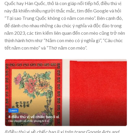
Quốc hay Hàn Quốc, thỏ là con giáp nối tiếp hổ, điều thú vị
này đã khiến nhiều người thắc mắc, tìm đến Google và hỏi
“Tại sao Trung Quốc không có năm con mèo”. Bên cạnh đó,
để dành cho nhau những câu chúc ý nghĩa và độc đáo trong
năm 2023, các tìm kiếm liên quan đến con mèo cũng trở nên
thịnh hành hơn như “Năm con mèo có ý nghĩa gì”, “Câu chúc
tết năm con mèo” và “Thơ năm con mèo”.
8 điều thú vị về chiếc bao lì xì trên trang Google Arts and