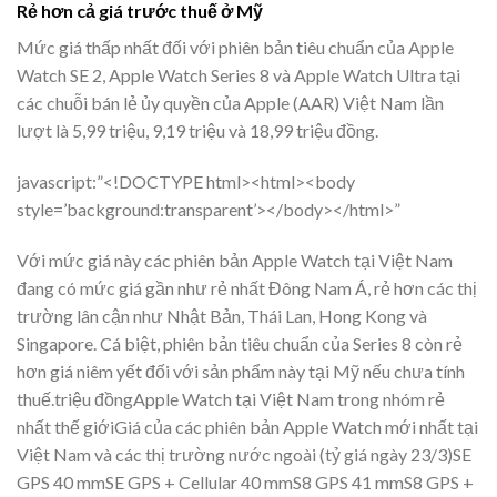
Rẻ hơn cả giá trước thuế ở Mỹ
Mức giá thấp nhất đối với phiên bản tiêu chuẩn của Apple
Watch SE 2, Apple Watch Series 8 và Apple Watch Ultra tại
các chuỗi bán lẻ ủy quyền của Apple (AAR) Việt Nam lần
lượt là 5,99 triệu, 9,19 triệu và 18,99 triệu đồng.
javascript:”<!DOCTYPE html><html><body
style=’background:transparent’></body></html>”
Với mức giá này các phiên bản Apple Watch tại Việt Nam
đang có mức giá gần như rẻ nhất Đông Nam Á, rẻ hơn các thị
trường lân cận như Nhật Bản, Thái Lan, Hong Kong và
Singapore. Cá biệt, phiên bản tiêu chuẩn của Series 8 còn rẻ
hơn giá niêm yết đối với sản phẩm này tại Mỹ nếu chưa tính
thuế.triệu đồngApple Watch tại Việt Nam trong nhóm rẻ
nhất thế giớiGiá của các phiên bản Apple Watch mới nhất tại
Việt Nam và các thị trường nước ngoài (tỷ giá ngày 23/3)SE
GPS 40 mmSE GPS + Cellular 40 mmS8 GPS 41 mmS8 GPS +