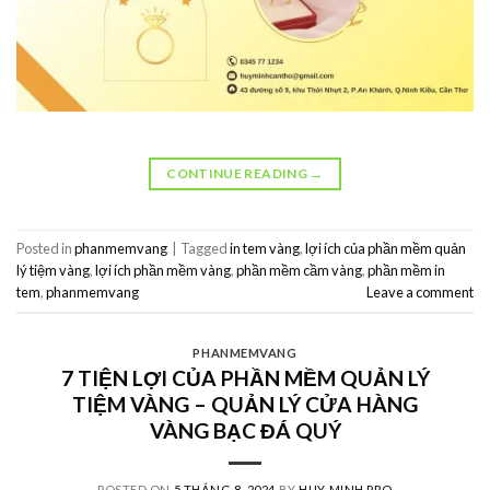
CONTINUE READING
→
Posted in
phanmemvang
|
Tagged
in tem vàng
,
lợi ích của phần mềm quản
lý tiệm vàng
,
lợi ích phần mềm vàng
,
phần mềm cầm vàng
,
phần mềm in
tem
,
phanmemvang
Leave a comment
PHANMEMVANG
7 TIỆN LỢI CỦA PHẦN MỀM QUẢN LÝ
TIỆM VÀNG – QUẢN LÝ CỬA HÀNG
VÀNG BẠC ĐÁ QUÝ
POSTED ON
5 THÁNG 8, 2024
BY
HUY MINH PRO