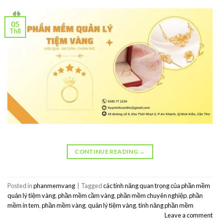
05
Th8
CONTINUE READING
→
Posted in
phanmemvang
|
Tagged
các tính năng quan trọng của phần mềm
quản lý tiệm vàng
,
phần mềm cầm vàng
,
phần mềm chuyên nghiệp
,
phần
mềm in tem
,
phần mềm vàng
,
quản lý tiệm vàng
,
tính năng phần mềm
Leave a comment