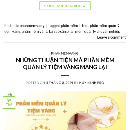
CONTINUE READING
→
Posted in
phanmemvang
|
Tagged
phần mềm in tem
,
phần mềm quản lý
tiệm vàng
,
phần mềm vàng
,
tại sao cần phần mềm quản lý chuyên nghiệp
Leave a comment
PHANMEMVANG
NHỮNG THUẬN TIỆN MÀ PHẦN MỀM
QUẢN LÝ TIỆM VÀNG MANG LẠI
POSTED ON
5 THÁNG 8, 2024
BY
HUY MINH PRO
05
Th8