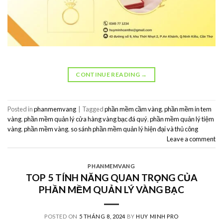
CONTINUE READING
→
Posted in
phanmemvang
|
Tagged
phần mềm cầm vàng
,
phần mềm in tem
vàng
,
phần mềm quản lý cửa hàng vàng bạc đá quý
,
phần mềm quản lý tiệm
vàng
,
phần mềm vàng
,
so sánh phần mềm quản lý hiện đại và thủ công
Leave a comment
PHANMEMVANG
TOP 5 TÍNH NĂNG QUAN TRỌNG CỦA
PHẦN MỀM QUẢN LÝ VÀNG BẠC
POSTED ON
5 THÁNG 8, 2024
BY
HUY MINH PRO