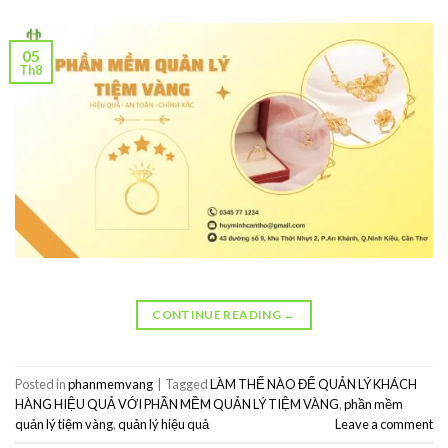
05
Th8
CONTINUE READING
→
Posted in
phanmemvang
|
Tagged
LÀM THẾ NÀO ĐỂ QUẢN LÝ KHÁCH
HÀNG HIỆU QUẢ VỚI PHẦN MỀM QUẢN LÝ TIỆM VÀNG
,
phần mềm
quản lý tiệm vàng
,
quản lý hiệu quả
Leave a comment