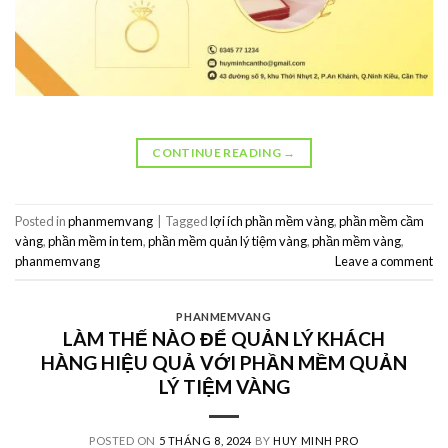
CONTINUE READING
→
Posted in
phanmemvang
|
Tagged
lợi ích phần mềm vàng
,
phần mềm cầm
vàng
,
phần mềm in tem
,
phần mềm quản lý tiệm vàng
,
phần mềm vàng
,
phanmemvang
Leave a comment
PHANMEMVANG
LÀM THẾ NÀO ĐỂ QUẢN LÝ KHÁCH
HÀNG HIỆU QUẢ VỚI PHẦN MỀM QUẢN
LÝ TIỆM VÀNG
POSTED ON
5 THÁNG 8, 2024
BY
HUY MINH PRO