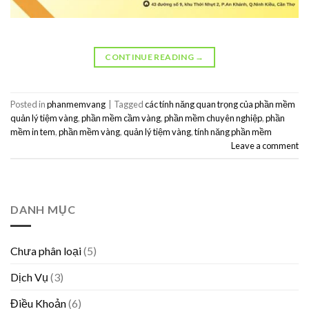
CONTINUE READING
→
Posted in
phanmemvang
|
Tagged
các tính năng quan trọng của phần mềm
quản lý tiệm vàng
,
phần mềm cầm vàng
,
phần mềm chuyên nghiệp
,
phần
mềm in tem
,
phần mềm vàng
,
quản lý tiệm vàng
,
tính năng phần mềm
Leave a comment
DANH MỤC
Chưa phân loại
(5)
Dịch Vụ
(3)
Điều Khoản
(6)