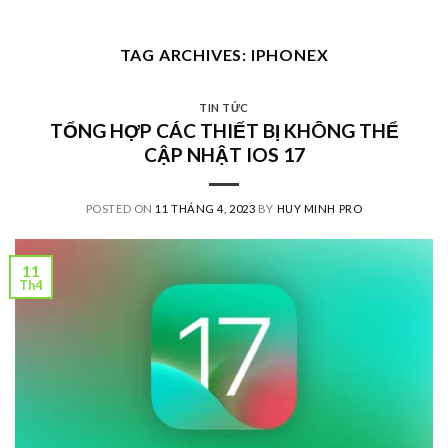
Skip
to
TAG ARCHIVES:
IPHONEX
content
TIN TỨC
TỔNG HỢP CÁC THIẾT BỊ KHÔNG THỂ
CẬP NHẬT IOS 17
POSTED ON
11 THÁNG 4, 2023
BY
HUY MINH PRO
11
Th4